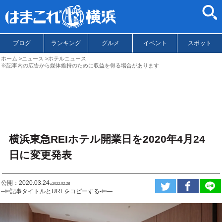
ブログ
ランキング
グルメ
イベント
スポット
ホーム
ニュース
ホテルニュース
※記事内の広告から媒体維持のために収益を得る場合があります
横浜東急REIホテル開業日を2020年4月24
日に変更発表
公開：2020.03.24
ಇ2022.02.28
--✄記事タイトルとURLをコピーする-✄—