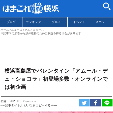
ブログ
ランキング
グルメ
イベント
スポット
ホーム
ニュース
グルメニュース
※記事内の広告から媒体維持のために収益を得る場合があります
横浜高島屋でバレンタイン「アムール・デ
ュ・ショコラ」初登場多数・オンラインで
は初企画
公開：2021.01.08
ಇ2022.02.14
--✄記事タイトルとURLをコピーする-✄—