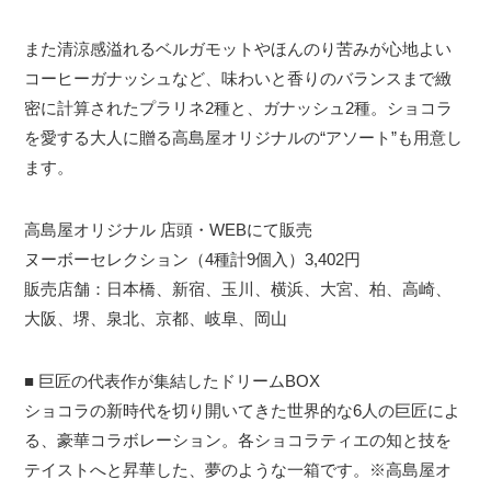
また清涼感溢れるベルガモットやほんのり苦みが心地よい
コーヒーガナッシュなど、味わいと香りのバランスまで緻
密に計算されたプラリネ2種と、ガナッシュ2種。ショコラ
を愛する大人に贈る高島屋オリジナルの“アソート”も用意し
ます。
高島屋オリジナル 店頭・WEBにて販売
ヌーボーセレクション（4種計9個入）3,402円
販売店舗：日本橋、新宿、玉川、横浜、大宮、柏、高崎、
大阪、堺、泉北、京都、岐阜、岡山
■ 巨匠の代表作が集結したドリームBOX
ショコラの新時代を切り開いてきた世界的な6人の巨匠によ
る、豪華コラボレーション。各ショコラティエの知と技を
テイストへと昇華した、夢のような一箱です。※高島屋オ