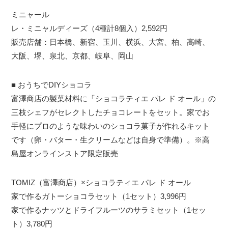
ミニャール
レ・ミニャルディーズ（4種計8個入）2,592円
販売店舗：日本橋、新宿、玉川、横浜、大宮、柏、高崎、
大阪、堺、泉北、京都、岐阜、岡山
■ おうちでDIYショコラ
富澤商店の製菓材料に「ショコラティエ パレ ド オール」の
三枝シェフがセレクトしたチョコレートをセット。家でお
手軽にプロのような味わいのショコラ菓子が作れるキット
です（卵・バター・生クリームなどは自身で準備）。※高
島屋オンラインストア限定販売
TOMIZ（富澤商店）×ショコラティエ パレ ド オール
家で作るガトーショコラセット（1セット）3,996円
家で作るナッツとドライフルーツのサラミセット（1セッ
ト）3,780円