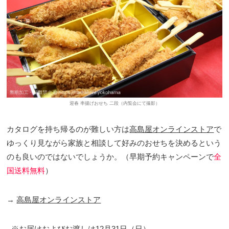
迎春 串揚げおせち 二段（内覧会にて撮影）
カタログを持ち帰るのが難しい方は
高島屋オンラインストア
で
ゆっくり見ながら家族と相談して好みのおせちを決めるという
のも良いのではないでしょうか。（早期予約キャンペーンで
全
国送料無料
）
→
高島屋オンラインストア
※お届けおよびお渡しは12月31日（日）