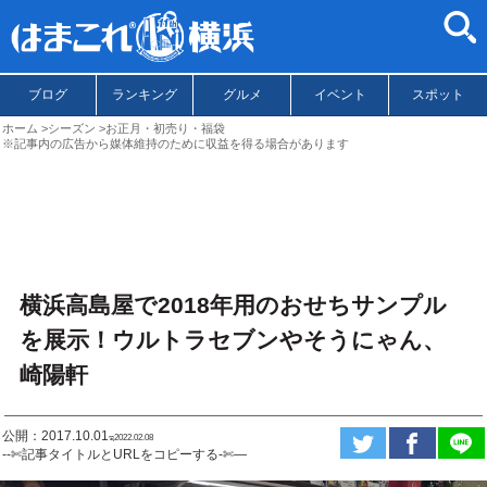
ブログ
ランキング
グルメ
イベント
スポット
ホーム
シーズン
お正月・初売り・福袋
※記事内の広告から媒体維持のために収益を得る場合があります
横浜高島屋で2018年用のおせちサンプル
を展示！ウルトラセブンやそうにゃん、
崎陽軒
公開：2017.10.01
ಇ2022.02.08
--✄記事タイトルとURLをコピーする-✄—