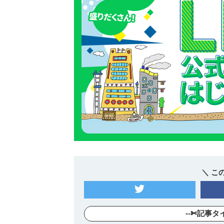
＼ こ
--✄記事タ