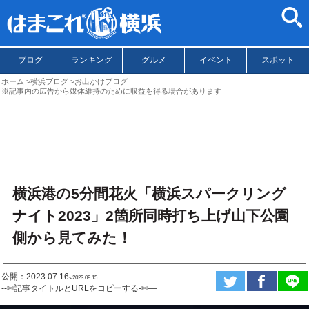
ブログ
ランキング
グルメ
イベント
スポット
ホーム
横浜ブログ
お出かけブログ
※記事内の広告から媒体維持のために収益を得る場合があります
横浜港の5分間花火「横浜スパークリング
ナイト2023」2箇所同時打ち上げ山下公園
側から見てみた！
公開：2023.07.16
ಇ2023.09.15
--✄記事タイトルとURLをコピーする-✄—