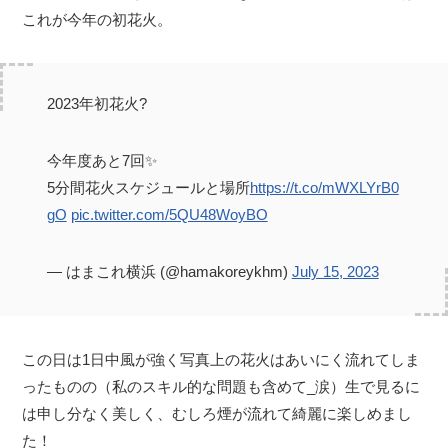
これが今年の初花火。
2023年初花火?
今年度あと7回✨
5分間花火スケジュールと場所
https://t.co/mWXLYrB0
gO
pic.twitter.com/5QU48WoyBO
— はまこれ横浜 (@hamakoreykhm)
July 15, 2023
この日は1日中風が強く写真上の花火はあいにく流れてしま
ったものの（私のスキル的な問題も含めて_涙）生で見るに
は申し分なく美しく、むしろ煙が流れて綺麗に楽しめまし
た！