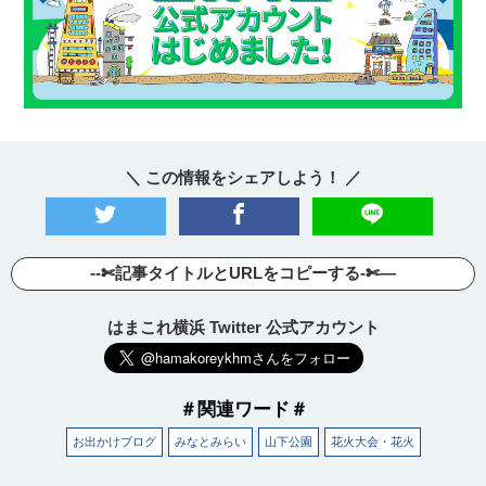
＼ この情報をシェアしよう！ ／
--✄記事タイトルとURLをコピーする-✄—
はまこれ横浜 Twitter 公式アカウント
＃関連ワード＃
お出かけブログ
みなとみらい
山下公園
花火大会・花火