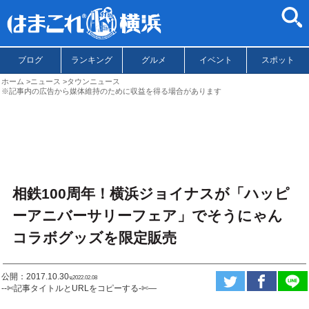
ブログ
ランキング
グルメ
イベント
スポット
ホーム
ニュース
タウンニュース
※記事内の広告から媒体維持のために収益を得る場合があります
相鉄100周年！横浜ジョイナスが「ハッピ
ーアニバーサリーフェア」でそうにゃん
コラボグッズを限定販売
公開：2017.10.30
ಇ2022.02.08
--✄記事タイトルとURLをコピーする-✄—