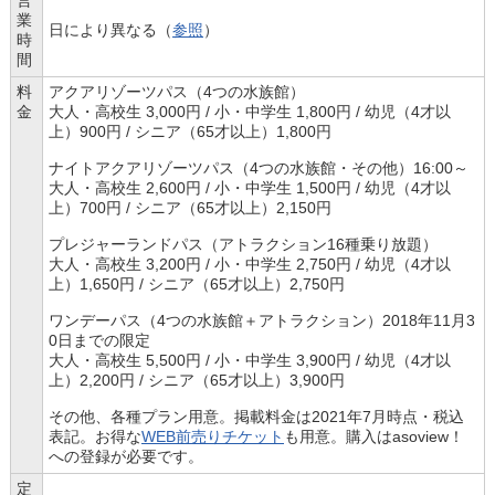
営
業
日により異なる（
参照
）
時
間
料
アクアリゾーツパス（4つの水族館）
金
大人・高校生 3,000円 / 小・中学生 1,800円 / 幼児（4才以
上）900円 / シニア（65才以上）1,800円
ナイトアクアリゾーツパス（4つの水族館・その他）16:00～
大人・高校生 2,600円 / 小・中学生 1,500円 / 幼児（4才以
上）700円 / シニア（65才以上）2,150円
プレジャーランドパス（アトラクション16種乗り放題）
大人・高校生 3,200円 / 小・中学生 2,750円 / 幼児（4才以
上）1,650円 / シニア（65才以上）2,750円
ワンデーパス（4つの水族館＋アトラクション）2018年11月3
0日までの限定
大人・高校生 5,500円 / 小・中学生 3,900円 / 幼児（4才以
上）2,200円 / シニア（65才以上）3,900円
その他、各種プラン用意。掲載料金は2021年7月時点・税込
表記。お得な
WEB前売りチケット
も用意。購入はasoview！
への登録が必要です。
定