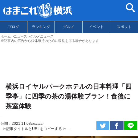
ブログ
ランキング
グルメ
イベント
スポット
ホーム
ニュース
グルメニュース
※記事内の広告から媒体維持のために収益を得る場合があります
横浜ロイヤルパークホテルの日本料理「四
季亭」に四季の茶の湯体験プラン！食後に
茶室体験
公開：2021.11.08
ಇ2022.02.07
--✄記事タイトルとURLをコピーする-✄—