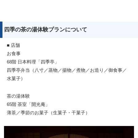
四季の茶の湯体験プランについて
■ 店舗
お食事
68階 日本料理「四季亭」
四季亭弁当（八寸／蒸物／揚物／煮物／お造り／御食事／
水菓子）
茶の湯体験
65階 茶室「開光庵」
薄茶／季節のお菓子（生菓子・干菓子）