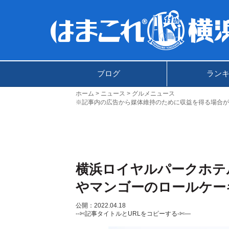
ブログ
ラン
ホーム
ニュース
グルメニュース
※記事内の広告から媒体維持のために収益を得る場合が
横浜ロイヤルパークホテ
やマンゴーのロールケー
公開：2022.04.18
--✄記事タイトルとURLをコピーする-✄—