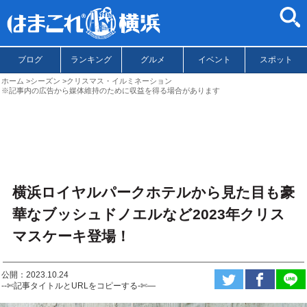
ブログ
ランキング
グルメ
イベント
スポット
ホーム
シーズン
クリスマス・イルミネーション
※記事内の広告から媒体維持のために収益を得る場合があります
横浜ロイヤルパークホテルから見た目も豪
華なブッシュドノエルなど2023年クリス
マスケーキ登場！
公開：2023.10.24
--✄記事タイトルとURLをコピーする-✄—