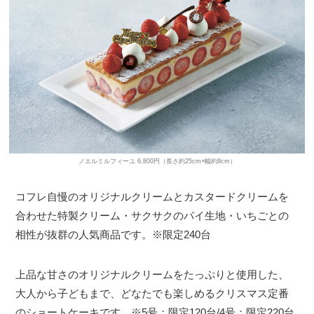
ノエルミルフィーユ 6,800円（長さ約25cm×幅約8cm）
コフレ自慢のオリジナルクリームとカスタードクリームを
合わせた特製クリーム・サクサクのパイ生地・いちごとの
相性が抜群の人気商品です。※限定240台
上品な甘さのオリジナルクリームをたっぷりと使用した、
大人から子どもまで、どなたでも楽しめるクリスマス定番
のショートケーキです。※5号：限定120台/4号：限定220台