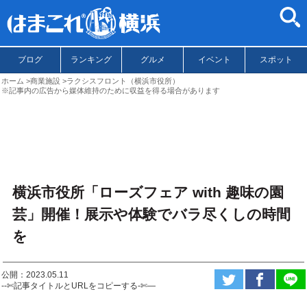
ブログ
ランキング
グルメ
イベント
スポット
ホーム
商業施設
ラクシスフロント（横浜市役所）
※記事内の広告から媒体維持のために収益を得る場合があります
横浜市役所「ローズフェア with 趣味の園
芸」開催！展示や体験でバラ尽くしの時間
を
公開：2023.05.11
--✄記事タイトルとURLをコピーする-✄—