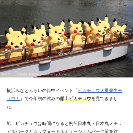
横浜みなとみらいの街中イベント「
ピカチュウ大量発生チ
ュウ！
」で今年初の試みの
船上ピカチュウ
を見てきまし
た。
船上ピカチュウは時間になると帆船日本丸・日本丸メモリ
アルパークとカップヌードルミュージアムパーク前を往