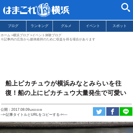
ブログ
ランキング
グルメ
イベント
スポット
ホーム
横浜ブログ
イベント体験ブログ
※記事内の広告から媒体維持のために収益を得る場合があります
船上ピカチュウが横浜みなとみらいを往
復！船の上にピカチュウ大量発生で可愛い
公開：2017.08.09
ಇ2022.02.08
--✄記事タイトルとURLをコピーする-✄—