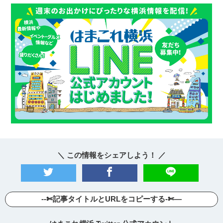
＼ この情報をシェアしよう！ ／
--✄記事タイトルとURLをコピーする-✄—