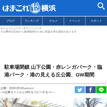
ブログ
ランキング
グルメ
イベント
スポット
ホーム
ニュース
タウンニュース
※記事内の広告から媒体維持のために収益を得る場合があります
駐車場閉鎖 山下公園・赤レンガパーク・臨
港パーク・港の見える丘公園、GW期間
公開：2020.05.02
ಇ2022.02.07
--✄記事タイトルとURLをコピーする-✄—