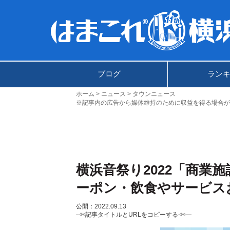
ブログ
ラン
ホーム
ニュース
タウンニュース
※記事内の広告から媒体維持のために収益を得る場合が
横浜音祭り2022「商業
ーポン・飲食やサービス
公開：2022.09.13
--✄記事タイトルとURLをコピーする-✄—