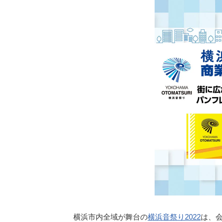
横浜市内全域が舞台の
横浜音祭り2022
は、