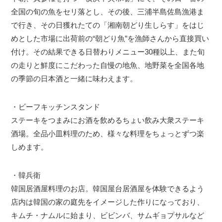
全国の旬の魚をセリ落とし、その後、三浦半島佐島漁港ま
で行き、その日獲れたての「湘南朝どり生しらす」をはじ
めとした市場に出荷前の“朝どり魚”を漁師さんから直接買い
付け。その結果できる日替わりメニュー30種以上、また旬
の走りと鮮度にこだわった自慢の地魚、地野菜を全国各地
の季節の日本酒と一緒に味わえます。
・ビーフキッチンスタンド
ステーキをつまみにお酒を飲めるちょい飲み大衆ステーキ
酒場。全品小皿料理のため、様々な料理をちょっとずつ楽
しめます。
・韓兵衛
韓国居酒屋料理のお店。韓国屋台居酒屋を体験できるよう
店内は韓国の家の庭先をイメージした作りになっており、
キムチ・ナムルに始まり、ビビンバ、サムギョプサルなど