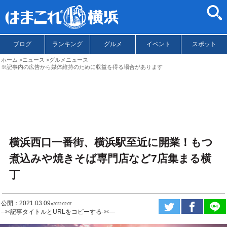
ブログ
ランキング
グルメ
イベント
スポット
ホーム
ニュース
グルメニュース
※記事内の広告から媒体維持のために収益を得る場合があります
横浜西口一番街、横浜駅至近に開業！もつ
煮込みや焼きそば専門店など7店集まる横
丁
公開：2021.03.09
ಇ2022.02.07
--✄記事タイトルとURLをコピーする-✄—