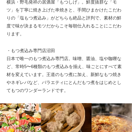
横浜・野毛発祥の居酒屋「もつしげ」。鮮度抜群な「モ
ツ」を丁寧に焼き上げた串焼きと、手間ひまかけたこだわ
りの「塩もつ煮込み」がどちらも絶品と評判で、素材の鮮
度で味が決まるモツだからこそ毎朝仕入れることにこだわ
ります。
・もつ煮込み専門店沼田
日本で唯一のもつ煮込み専門店。味噌、醤油、塩や咖喱な
ど、常時5〜6種類のもつ煮込みを揃え、味ごとにすべて素
材を変えています。王道のもつ煮に加え、新鮮なもつ焼き
やネギレバなど、バラエティにとんだもつ煮をはじめとし
てもつのワンダーランドです。