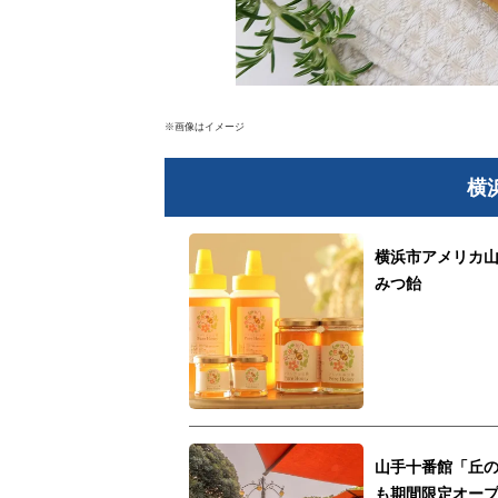
※画像はイメージ
横
横浜市アメリカ
みつ飴
山手十番館「丘の
も期間限定オー