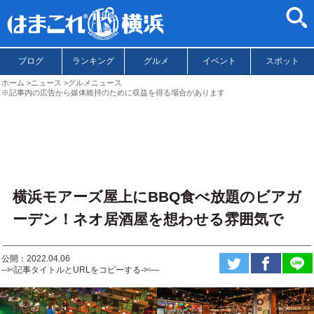
ブログ
ランキング
グルメ
イベント
スポット
ホーム
ニュース
グルメニュース
※記事内の広告から媒体維持のために収益を得る場合があります
横浜モアーズ屋上にBBQ食べ放題のビアガ
ーデン！ネオ居酒屋を想わせる雰囲気で
公開：2022.04.06
--✄記事タイトルとURLをコピーする-✄—