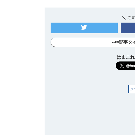
＼ こ
--✄記事タ
はまこれ横
タ