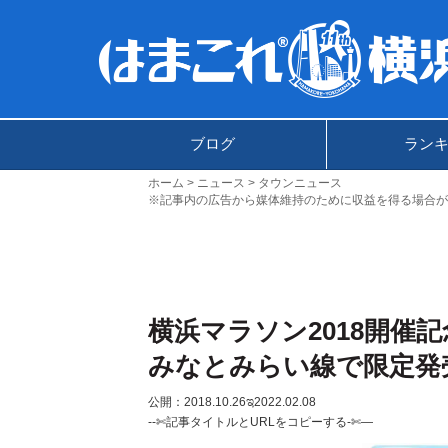
ブログ
ラン
ホーム
ニュース
タウンニュース
※記事内の広告から媒体維持のために収益を得る場合が
横浜マラソン2018開催
みなとみらい線で限定発
公開：2018.10.26
ಇ2022.02.08
--✄記事タイトルとURLをコピーする-✄—