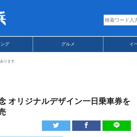
キング
グルメ
イ
あります
記念 オリジナルデザイン一日乗車券を
売