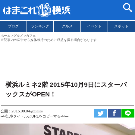
ブログ
ランキング
グルメ
イベント
スポット
ホーム
グルメ
カフェ
※記事内の広告から媒体維持のために収益を得る場合があります
横浜ルミネ2階 2015年10月9日にスターバ
ックスがOPEN！
公開：2015.09.04
ಇ2022.02.08
--✄記事タイトルとURLをコピーする-✄—