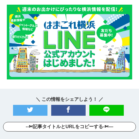
＼ この情報をシェアしよう！ ／
--✄記事タイトルとURLをコピーする-✄—