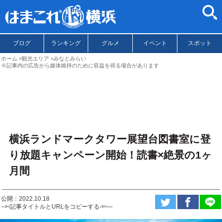
ブログ
ランキング
グルメ
イベント
スポット
ホーム
観光エリア
みなとみらい
※記事内の広告から媒体維持のために収益を得る場合があります
横浜ランドマークタワー展望台図書室に登
り放題キャンペーン開始！読書×絶景の1ヶ
月間
公開：2022.10.18
--✄記事タイトルとURLをコピーする-✄—