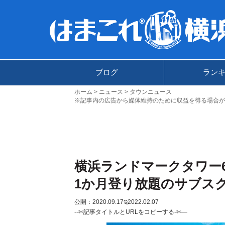
ブログ
ラン
ホーム
ニュース
タウンニュース
※記事内の広告から媒体維持のために収益を得る場合が
横浜ランドマークタワー
1か月登り放題のサブス
公開：2020.09.17
ಇ2022.02.07
--✄記事タイトルとURLをコピーする-✄—