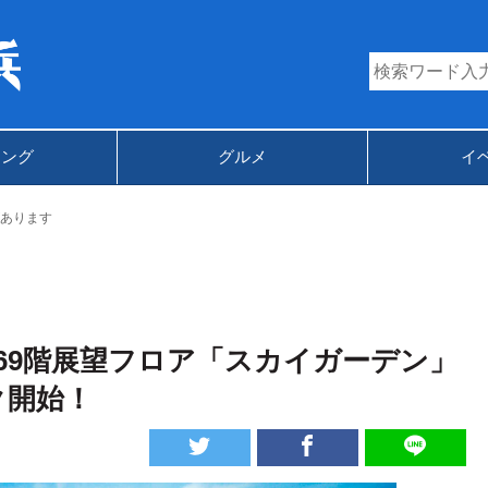
キング
グルメ
イ
あります
69階展望フロア「スカイガーデン」
ク開始！