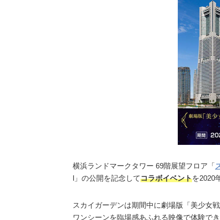
横浜ランドマークタワー 69階展望フロア「
l」の公開を記念して
コラボイベント
を202
スカイガーデンは期間中に劇場版「美少女戦士
ワンシーンを臨場感あふれる映像で体験できるV