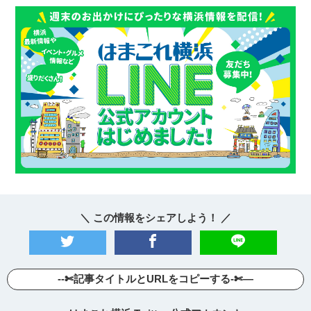
＼ この情報をシェアしよう！ ／
--✄記事タイトルとURLをコピーする-✄—