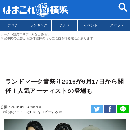
ブログ
ランキング
グルメ
イベント
スポット
ホーム
観光エリア
みなとみらい
※記事内の広告から媒体維持のために収益を得る場合があります
ランドマーク音祭り2016が9月17日から開
催！人気アーティストの登場も
公開：2016.09.13
ಇ2022.02.08
--✄記事タイトルとURLをコピーする-✄—