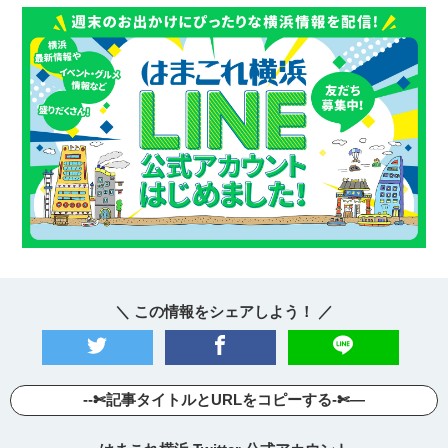
＼ この情報をシェアしよう！ ／
--✄記事タイトルとURLをコピーする-✄—