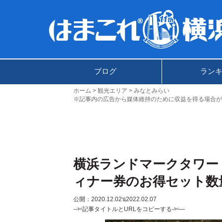
ブログ
ラン
ホーム
観光エリア
みなとみらい
※記事内の広告から媒体維持のために収益を得る場合が
横浜ランドマークタワー
ィナー券のお得セット数
公開：2020.12.02
ಇ2022.02.07
--✄記事タイトルとURLをコピーする-✄—