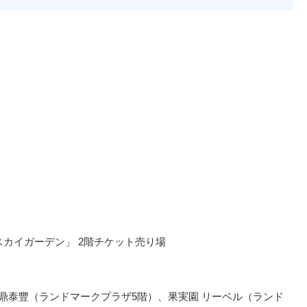
スカイガーデン」 2階チケット売り場
鼎泰豐（ランドマークプラザ5階）、果実園 リーベル（ランド