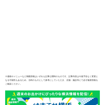
※価格やメニューなど掲載情報はいずれも記事公開時のものです。記事内容は今後予告なく変更と
なる可能性もあるため、当時のものとして参考にしていただき、店舗・施設等にて必ず最新情報を
ご確認ください。