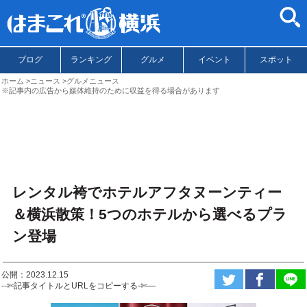
ブログ
ランキング
グルメ
イベント
スポット
ホーム
ニュース
グルメニュース
※記事内の広告から媒体維持のために収益を得る場合があります
レンタル袴でホテルアフタヌーンティー
＆横浜散策！5つのホテルから選べるプラ
ン登場
公開：2023.12.15
--✄記事タイトルとURLをコピーする-✄—