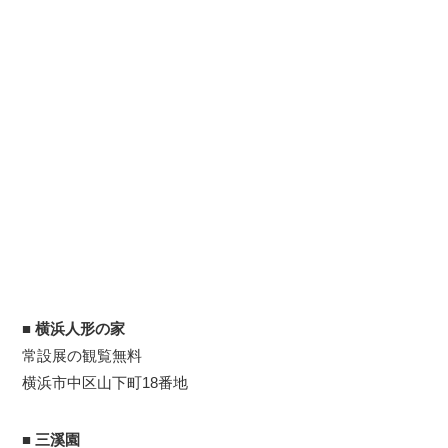
■
横浜人形の家
常設展の観覧無料
横浜市中区山下町18番地
■
三溪園