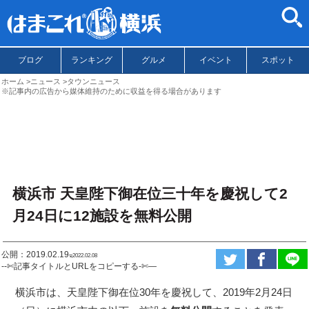
ブログ
ランキング
グルメ
イベント
スポット
ホーム
ニュース
タウンニュース
※記事内の広告から媒体維持のために収益を得る場合があります
横浜市 天皇陛下御在位三十年を慶祝して2
月24日に12施設を無料公開
公開：2019.02.19
ಇ2022.02.08
--✄記事タイトルとURLをコピーする-✄—
横浜市は、天皇陛下御在位30年を慶祝して、2019年2月24日