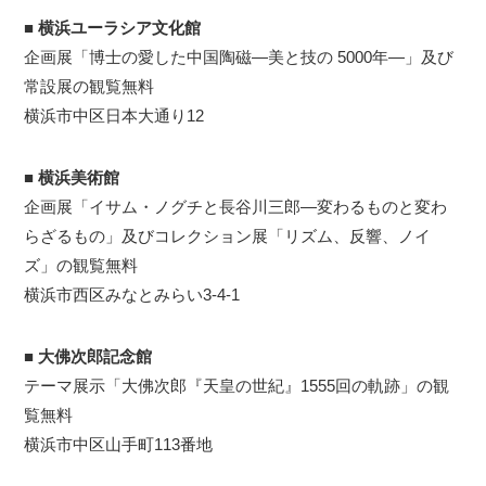
■
横浜ユーラシア文化館
企画展「博士の愛した中国陶磁―美と技の 5000年―」及び
常設展の観覧無料
横浜市中区日本大通り12
■
横浜美術館
企画展「イサム・ノグチと長谷川三郎―変わるものと変わ
らざるもの」及びコレクション展「リズム、反響、ノイ
ズ」の観覧無料
横浜市西区みなとみらい3-4-1
■
大佛次郎記念館
テーマ展示「大佛次郎『天皇の世紀』1555回の軌跡」の観
覧無料
横浜市中区山手町113番地