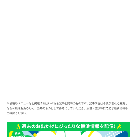
※価格やメニューなど掲載情報はいずれも記事公開時のものです。記事内容は今後予告なく変更と
なる可能性もあるため、当時のものとして参考にしていただき、店舗・施設等にて必ず最新情報を
ご確認ください。