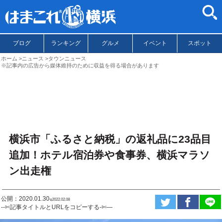
ブログ
ランキング
グルメ
イベント
スポット
ホーム
ニュース
タウンニュース
※記事内の広告から媒体維持のために収益を得る場合があります
横浜市「ふるさと納税」の返礼品に23品目
追加！ホテル宿泊券や食事券、横浜マラソ
ン出走権
公開：2020.01.30
ಇ2022.02.08
--✄記事タイトルとURLをコピーする-✄—