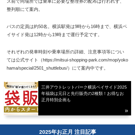
ス前で同場所では乗車に必要な整理券の配布は行われず、
整列順にて案内。
バスの定員は約50名。横浜駅発は9時から16時まで、横浜ベ
イサイド発は12時から19時まで運行予定です。
それぞれの発車時刻や乗車場所の詳細、注意事項等につい
ては公式サイト（https://mitsui-shopping-park.com/mop/yoko
hama/special/2501_shuttlebus/）にて案内中です。
三井アウトレットパーク横浜ベイサイド2025
年福袋は元日と先行販売の2種類！お得なお
正月特別企画も
2025年お正月 注目記事