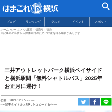
ブログ
ランキング
グルメ
イベント
スポット
ホーム
シーズン
お正月・初売り・福袋
※記事内の広告から媒体維持のために収益を得る場合があります
三井アウトレットパーク横浜ベイサイド
と横浜駅間「無料シャトルバス」2025年
お正月に運行！
公開：2024.12.27
ಇ2025.01.02
--✄記事タイトルとURLをコピーする-✄—