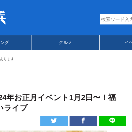
キング
グルメ
イ
あります
24年お正月イベント1月2日〜！福
いライブ