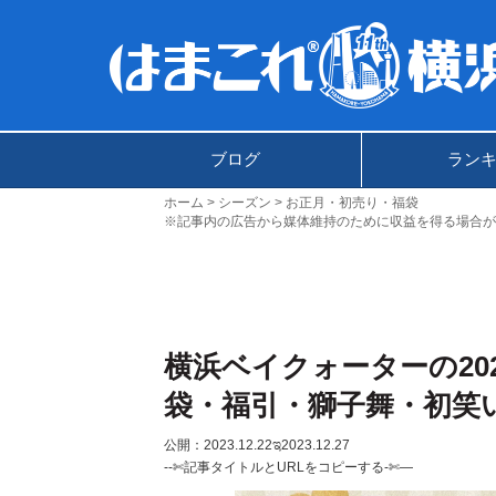
ブログ
ラン
ホーム
シーズン
お正月・初売り・福袋
※記事内の広告から媒体維持のために収益を得る場合が
横浜ベイクォーターの20
袋・福引・獅子舞・初笑
公開：2023.12.22
ಇ2023.12.27
--✄記事タイトルとURLをコピーする-✄—