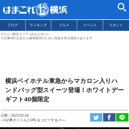
ブログ
ランキング
グルメ
イベント
スポット
ホーム
観光エリア
みなとみらい
※記事内の広告から媒体維持のために収益を得る場合があります
横浜ベイホテル東急からマカロン入りハ
ンドバッグ型スイーツ登場！ホワイトデー
ギフト40個限定
公開：2023.02.16
--✄記事タイトルとURLをコピーする-✄—