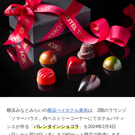
横浜みなとみらいの
横浜ベイホテル東急
は、2階のラウンジ
「ソマーハウス」内ペストリーコーナーにてホテルパティ
シエが作る「
バレンタインショコラ
」を2024年2月4日
（日）から同14日（水）まで60セット限定で販売します。