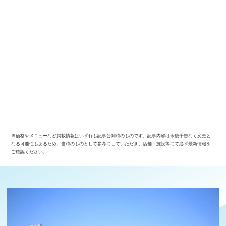
※価格やメニューなど掲載情報はいずれも記事公開時のものです。記事内容は今後予告なく変更と
なる可能性もあるため、当時のものとして参考にしていただき、店舗・施設等にて必ず最新情報を
ご確認ください。