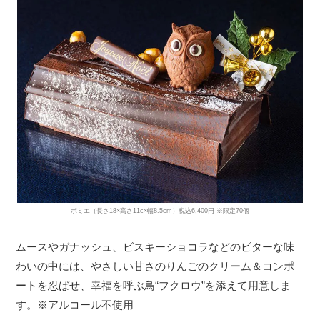
ポミエ（長さ18×高さ11c×幅8.5cm）税込6,400円 ※限定70個
ムースやガナッシュ、ビスキーショコラなどのビターな味
わいの中には、やさしい甘さのりんごのクリーム＆コンポ
ートを忍ばせ、幸福を呼ぶ鳥“フクロウ”を添えて用意しま
す。※アルコール不使用