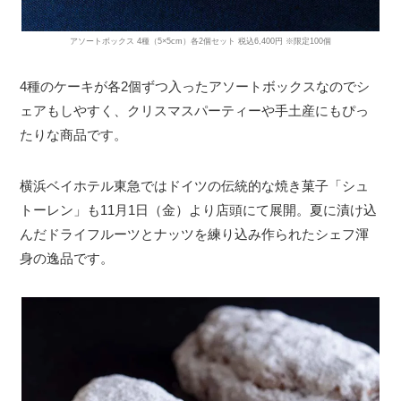
アソートボックス 4種（5×5cm）各2個セット 税込6,400円 ※限定100個
4種のケーキが各2個ずつ入ったアソートボックスなのでシ
ェアもしやすく、クリスマスパーティーや手土産にもぴっ
たりな商品です。
横浜ベイホテル東急ではドイツの伝統的な焼き菓子「シュ
トーレン」も11月1日（金）より店頭にて展開。夏に漬け込
んだドライフルーツとナッツを練り込み作られたシェフ渾
身の逸品です。