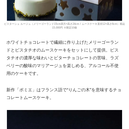
ピスターシュ ルージュ（メリーゴーランド15cm四方×高さ24cm / ムースケーキ直径12×高さ6cm）税込
15,000円 ※限定10個
ホワイトチョコレートで繊細に作り上げたメリーゴーラン
ドとピスタチオのムースケーキをセットにして提供。ピス
タチオの濃厚な味わいとビターチョコレートの苦味、ラズ
ベリーの酸味のマリアージュを楽しめる、アルコール不使
用のケーキです。
新作「ポミエ」はフランス語で“りんごの木”を意味するチョ
コレートムースケーキ。