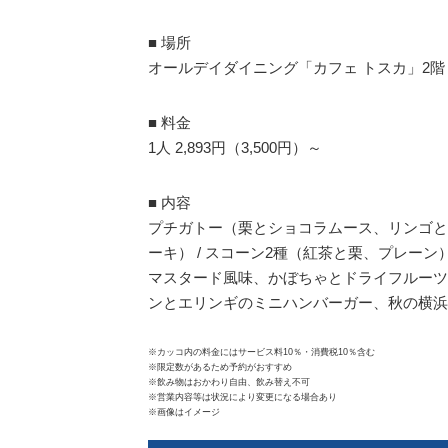
■ 場所
オールデイダイニング「カフェ トスカ」2階
■ 料金
1人 2,893円（3,500円）～
■ 内容
プチガトー（栗とショコラムース、リンゴと
ーキ） / スコーン2種（紅茶と栗、プレーン
マスタード風味、かぼちゃとドライフルーツ
ンとエリンギのミニハンバーガー、秋の横浜野
※カッコ内の料金にはサービス料10％・消費税10％含む
※限定数があるため予約がおすすめ
※飲み物はおかわり自由、飲み替え不可
※営業内容等は状況により変更になる場合あり
※画像はイメージ