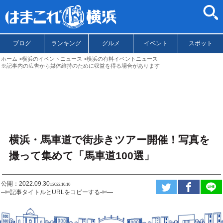
ブログ
ランキング
グルメ
イベント
スポット
ホーム
横浜のイベントニュース
横浜の有料イベントニュース
※記事内の広告から媒体維持のために収益を得る場合があります
横浜・馬車道で街歩きツアー開催！写真を
撮って集めて「馬車道100選」
公開：2022.09.30
ಇ2022.10.10
--✄記事タイトルとURLをコピーする-✄—