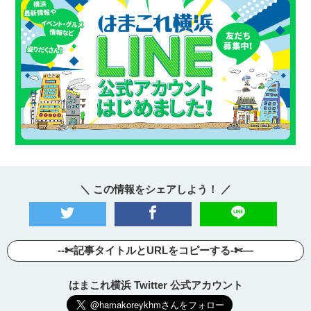
＼ この情報をシェアしよう！ ／
--✄記事タイトルとURLをコピーする-✄—
はまこれ横浜 Twitter 公式アカウント