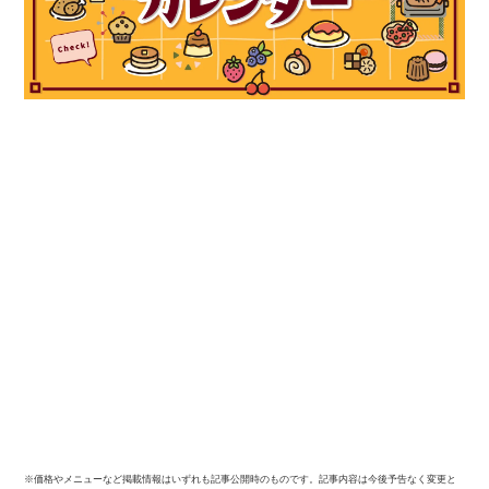
※価格やメニューなど掲載情報はいずれも記事公開時のものです。記事内容は今後予告なく変更と