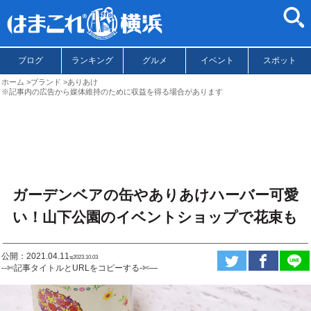
ブログ
ランキング
グルメ
イベント
スポット
ホーム
ブランド
ありあけ
※記事内の広告から媒体維持のために収益を得る場合があります
ガーデンベアの缶やありあけハーバー可愛
い！山下公園のイベントショップで花束も
公開：2021.04.11
ಇ2023.10.03
--✄記事タイトルとURLをコピーする-✄—