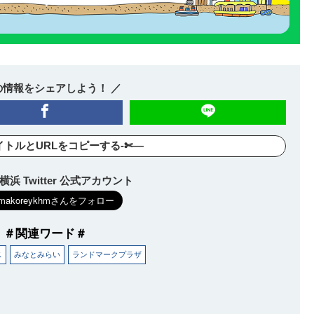
の情報をシェアしよう！ ／
イトルとURLをコピーする-✄—
浜 Twitter 公式アカウント
＃関連ワード＃
ス
みなとみらい
ランドマークプラザ