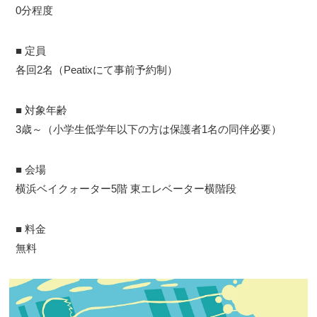
0分程度
■ 定員
各回2名（Peatixにて事前予約制）
■ 対象年齢
3歳～（小学生低学年以下の方は保護者1名の同伴必要）
■ 会場
横浜ベイクォーター5階 東エレベーター横階段
■ 料金
無料