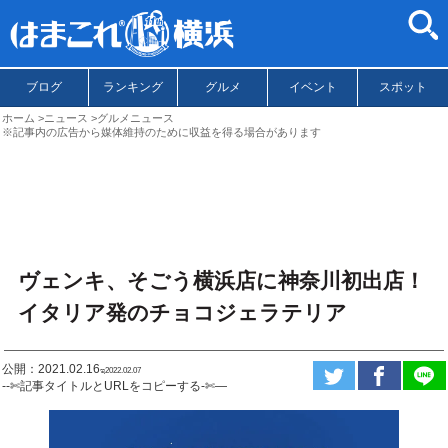
ブログ
ランキング
グルメ
イベント
スポット
ホーム
ニュース
グルメニュース
※記事内の広告から媒体維持のために収益を得る場合があります
ヴェンキ、そごう横浜店に神奈川初出店！
イタリア発のチョコジェラテリア
公開：2021.02.16
ಇ2022.02.07
--✄記事タイトルとURLをコピーする-✄—