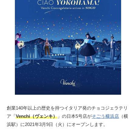
創業140年以上の歴史を持つイタリア発のチョコジェラテリ
ア「
Venchi（ヴェンキ）
」の日本5号店が
そごう横浜店
（横
浜駅）に2021年3月9日（火）にオープンします。