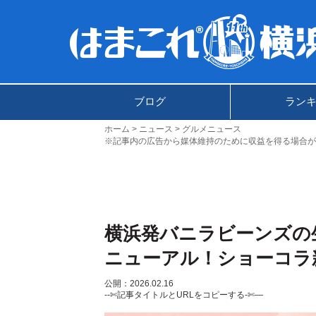
ブログ
ラン
ホーム
ニュース
グルメニュース
※記事内の広告から媒体維持のために収益を得る場合が
横浜発バニラビーンズの
ニューアル！ショーコラ
公開：2026.02.16
--✄記事タイトルとURLをコピーする-✄—