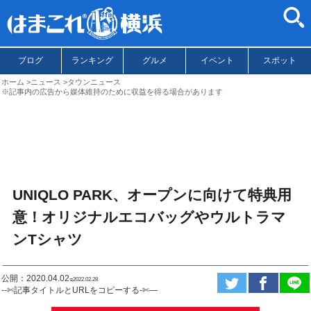
ブログ
ランキング
グルメ
イベント
スポット
ホーム
ニュース
タウンニュース
※記事内の広告から媒体維持のために収益を得る場合があります
UNIQLO PARK、オープンに向けて特典用
意！オリジナルエコバッグやウルトラマ
ンTシャツ
公開：2020.04.02
ಇ2022.02.28
--✄記事タイトルとURLをコピーする-✄—