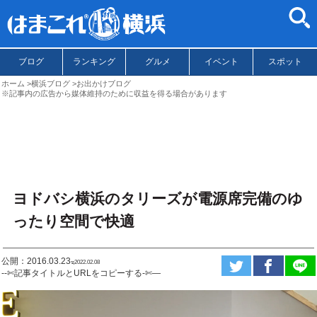
ブログ
ランキング
グルメ
イベント
スポット
ホーム
横浜ブログ
お出かけブログ
※記事内の広告から媒体維持のために収益を得る場合があります
ヨドバシ横浜のタリーズが電源席完備のゆ
ったり空間で快適
公開：2016.03.23
ಇ2022.02.08
--✄記事タイトルとURLをコピーする-✄—