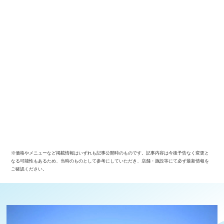
※価格やメニューなど掲載情報はいずれも記事公開時のものです。記事内容は今後予告なく変更と
なる可能性もあるため、当時のものとして参考にしていただき、店舗・施設等にて必ず最新情報を
ご確認ください。