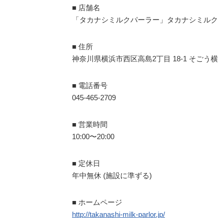
■ 店舗名
「タカナシミルクパーラー」タカナシミルク
■ 住所
神奈川県横浜市西区高島2丁目 18-1 そごう横
■ 電話番号
045-465-2709
■ 営業時間
10:00〜20:00
■ 定休日
年中無休 (施設に準ずる)
■ ホームページ
http://takanashi-milk-parlor.jp/