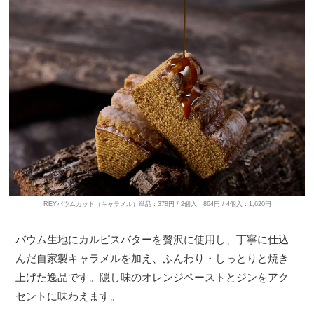
REYバウムカット（キャラメル）単品：378円 / 2個入：864円 / 4個入：1,620円
バウム生地にカルピスバターを贅沢に使用し、丁寧に仕込
んだ自家製キャラメルを加え、ふんわり・しっとりと焼き
上げた逸品です。隠し味のオレンジペーストとジンをアク
セントに味わえます。