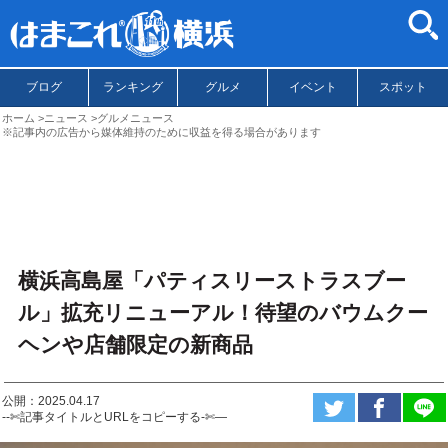
ブログ
ランキング
グルメ
イベント
スポット
ホーム
ニュース
グルメニュース
※記事内の広告から媒体維持のために収益を得る場合があります
横浜高島屋「パティスリーストラスブー
ル」拡充リニューアル！待望のバウムクー
ヘンや店舗限定の新商品
公開：2025.04.17
--✄記事タイトルとURLをコピーする-✄—