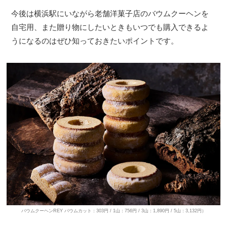
今後は横浜駅にいながら老舗洋菓子店のバウムクーヘンを
自宅用、また贈り物にしたいときもいつでも購入できるよ
うになるのはぜひ知っておきたいポイントです。
バウムクーヘンREY バウムカット：303円 / 1山：756円 / 3山：1,890円 / 5山：3,132円）