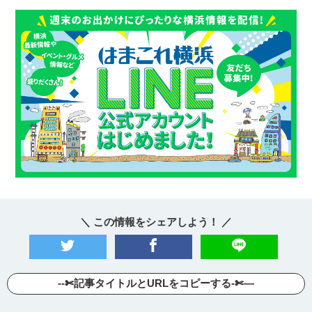
＼ この情報をシェアしよう！ ／
--✄記事タイトルとURLをコピーする-✄—