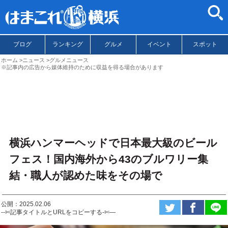
ブログ
ランキング
グルメ
イベント
スポット
ホーム
ニュース
グルメニュース
※記事内の広告から媒体維持のために収益を得る場合があります
横浜ハンマーヘッドで日本最大級のビール
フェス！国内海外から43のブルワリー集
結・職人が認めた味をその場で
公開：2025.02.06
--✄記事タイトルとURLをコピーする-✄—