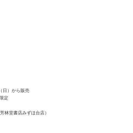
（日）から販売
）限定
芳林堂書店みずほ台店）